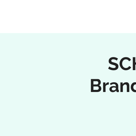
SC
Bran